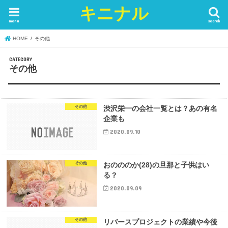
キニナル
menu
search
HOME
その他
その他
その他
渋沢栄一の会社一覧とは？あの有名
企業も
2020.09.10
その他
おのののか(28)の旦那と子供はい
る？
2020.09.09
その他
リバースプロジェクトの業績や今後