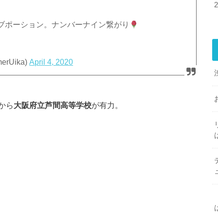
ブポーション。ナンバーナイン繋がり
rUika)
April 4, 2020
から
大阪府立芦間高等学校
が有力。