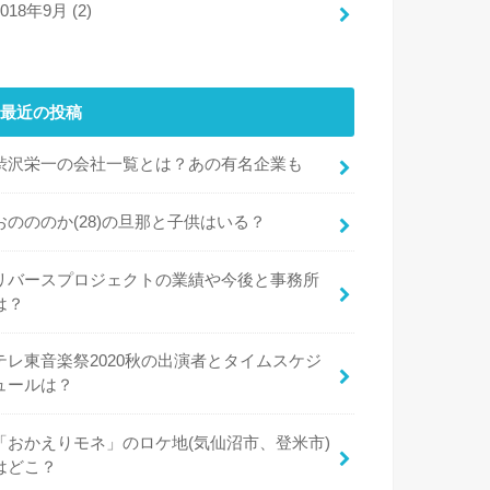
2018年9月 (2)
最近の投稿
渋沢栄一の会社一覧とは？あの有名企業も
おのののか(28)の旦那と子供はいる？
リバースプロジェクトの業績や今後と事務所
は？
テレ東音楽祭2020秋の出演者とタイムスケジ
ュールは？
「おかえりモネ」のロケ地(気仙沼市、登米市)
はどこ？