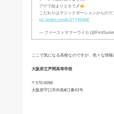
アゲで始まりエモで〆
こだわりはマジックポーションからのラ
pic.twitter.com/tLDYYWI4kE
— ファーストサマーウイカ (@FirstSumme
ここで気になる高校なのですが、色々な情報
大阪府立芦間高等学校
〒570-0096
大阪府守口市外島町1番43号