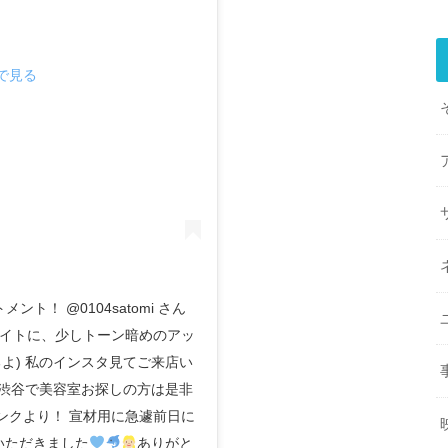
mで見る
ント！ @0104satomi さん
イトに、少しトーン暗めのアッ
よ) 私のインスタ見てご来店い
！ 渋谷で美容室お探しの方は是非
のリンクより！ 宣材用に急遽前日に
いただきました
ありがと