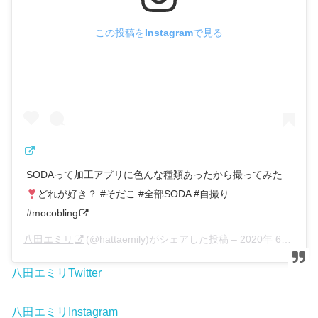
この投稿をInstagramで見る
SODAって加工アプリに色んな種類あったから撮ってみた
どれが好き？ #そだこ #全部SODA #自撮り
#mocobling
八田エミリ
(@hattaemily)がシェアした投稿 –
2020年 6月月8日午前5時40分PDT
八田エミリTwitter
八田エミリInstagram