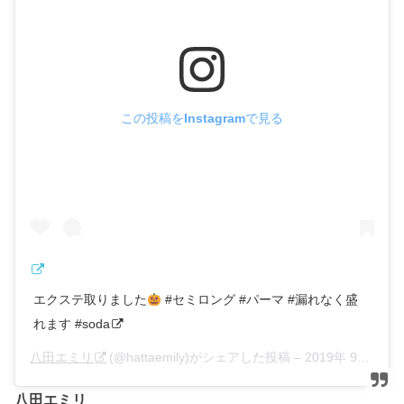
この投稿をInstagramで見る
エクステ取りました
#セミロング #パーマ #漏れなく盛
れます #soda
八田エミリ
(@hattaemily)がシェアした投稿 –
2019年 9月月14日午後9時52分PDT
八田エミリ