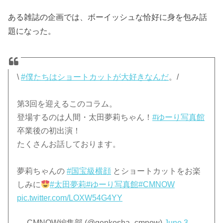
ある雑誌の企画では、ボーイッシュな恰好に身を包み話
題になった。
\
#僕たちはショートカットが大好きなんだ
。/
第3回を迎えるこのコラム。
登場するのは人間・太田夢莉ちゃん！
#ゆーり写真館
卒業後の初出演！
たくさんお話しております。
夢莉ちゃんの
#国宝級横顔
とショートカットをお楽
しみに
#太田夢莉
#ゆーり写真館
#CMNOW
pic.twitter.com/LOXW54G4YY
— CMNOW編集部 (@genkosha_cmnow)
June 3,