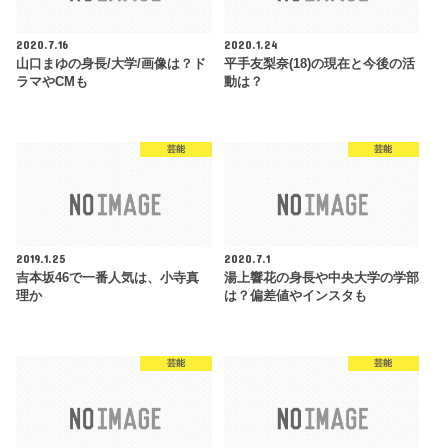
2020.7.16
2020.1.24
山口まゆの身長/大学/画像は？ド
平手友梨奈(18)の現在と今後の活
ラマやCMも
動は？
芸能
芸能
2019.1.25
2020.7.1
吉本坂46で一番人気は、小寺真
湯上響花の身長や中央大学の学部
理か
は？偏差値やインスタも
芸能
芸能