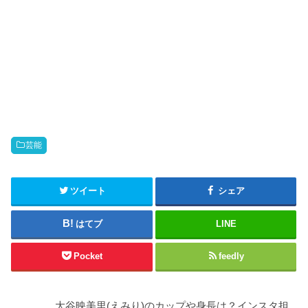
芸能
ツイート
シェア
はてブ
LINE
Pocket
feedly
大谷映美里(えみり)のカップや身長は？インスタ担