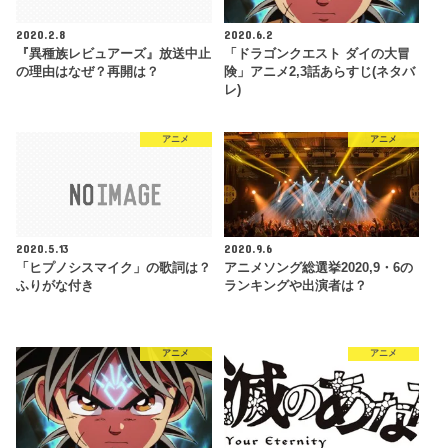
2020.2.8
2020.6.2
『異種族レビュアーズ』放送中止
「ドラゴンクエスト ダイの大冒
の理由はなぜ？再開は？
険」アニメ2,3話あらすじ(ネタバ
レ)
アニメ
アニメ
2020.5.13
2020.9.6
「ヒプノシスマイク」の歌詞は？
アニメソング総選挙2020,9・6の
ふりがな付き
ランキングや出演者は？
アニメ
アニメ