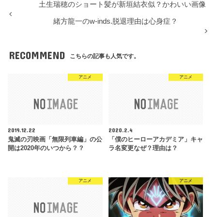
土生瑞穂のショート髪が新垣結衣似？かわいい画像
緒方龍一のw-inds.脱退理由は心身症？
RECOMMEND
こちらの記事も人気です。
アニメ
アニメ
2019.12.22
2020.2.4
鬼滅の刃映画「無限列車編」の公
「僕のヒーローアカデミア」キャ
開は2020年のいつから？？
ラ名変更なぜ？理由は？
アニメ
アニメ