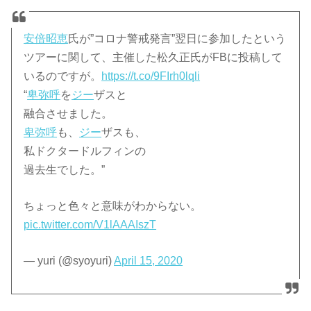
安倍昭恵
氏が”コロナ警戒発言”翌日に参加したという
ツアーに関して、主催した松久正氏がFBに投稿して
いるのですが。
https://t.co/9FIrh0lqli
“
卑弥呼
を
ジー
ザスと
融合させました。
卑弥呼
も、
ジー
ザスも、
私ドクタードルフィンの
過去生でした。”
ちょっと色々と意味がわからない。
pic.twitter.com/V1lAAAIszT
— yuri (@syoyuri)
April 15, 2020