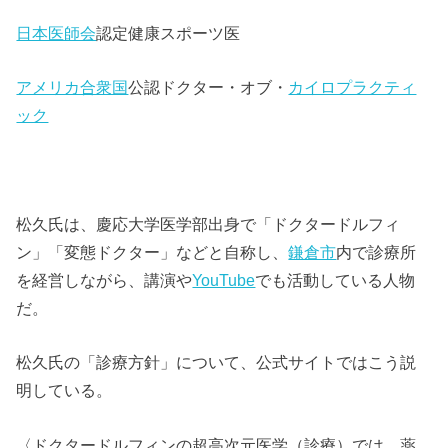
日本医師会
認定健康スポーツ医
アメリカ合衆国
公認ドクター・オブ・
カイロプラクティ
ック
松久氏は、慶応大学医学部出身で「ドクタードルフィ
ン」「変態ドクター」などと自称し、
鎌倉市
内で診療所
を経営しながら、講演や
YouTube
でも活動している人物
だ。
松久氏の「診療方針」について、公式サイトではこう説
明している。
〈ドクタードルフィンの超高次元医学（診療）では、薬