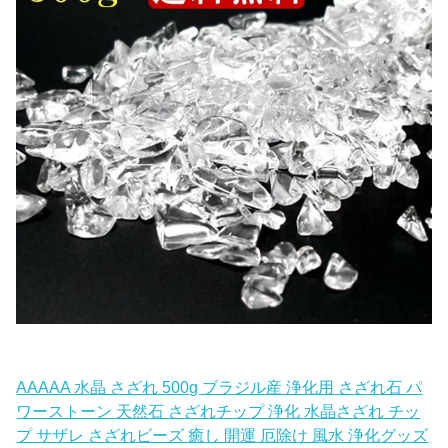
AAAAA 水晶 さざれ 500g ブラジル産 浄化用 さざれ石 パ
ワーストーン 天然石 さざれチップ 浄化 水晶さざれ チッ
プ サザレ さざれビーズ 癒し 開運 厄除け 風水 浄化グッズ