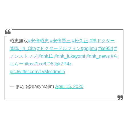
昭恵無双
#安倍昭恵
#安倍晋三
#松久正
#神ドクター
降臨_in_Oita
#ドクタードルフィン
#gojimu
#ss954
#
ノンストップ
#nhk11
#nhk_fukayomi
#nhk_news
#ら
じらー
https://t.co/LD8JgkZP4z
pic.twitter.com/1vMscdmnl5
— まぬ (@easymajin)
April 15, 2020