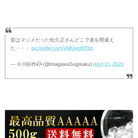
昔はマジメだった松久正さんどこで道を間違え
た・・・
pic.twitter.com/VMUeolhEbp
— 今川杉作
(@ImagawaSugisaku)
April 15, 2020