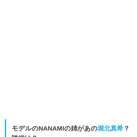
モデルのNANAMIの姉があの
堀北真希
？