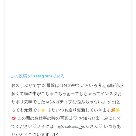
この投稿を
Instagram
で見る
お久しぶりです☺︎ 最近は自分の中でいろいろ考える時間が
多くて頭の中がごちゃごちゃぁってしちゃってインスタお
サボリ気味でした☺︎(ネガティブな悩みぢゃないよっっ)と
っても元気です
またいつも通り更新していきます
この間のお仕事の時の写真
♡ お知らせ楽しみにして
てください♡メイクは @osakana_yuki さん♡ いつもあ
りがとうございます♡