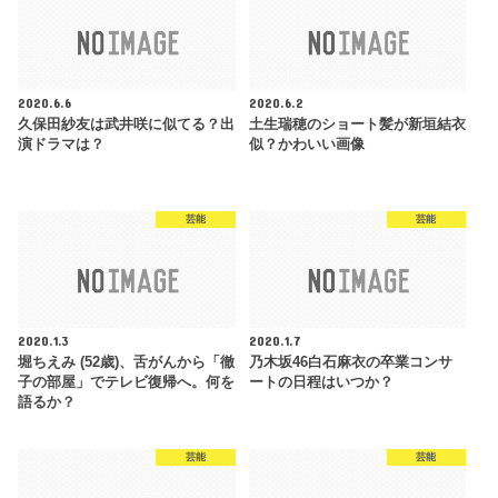
2020.6.6
2020.6.2
久保田紗友は武井咲に似てる？出
土生瑞穂のショート髪が新垣結衣
演ドラマは？
似？かわいい画像
芸能
芸能
2020.1.3
2020.1.7
堀ちえみ (52歳)、舌がんから「徹
乃木坂46白石麻衣の卒業コンサ
子の部屋」でテレビ復帰へ。何を
ートの日程はいつか？
語るか？
芸能
芸能