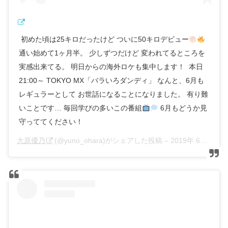
ㅤㅤㅤㅤㅤㅤㅤㅤㅤㅤㅤㅤㅤ 初めた頃は25キロだったけど ついに50キロデビュー
通い始めて1ヶ月半。 少しずつだけど 変われてるところを
実感出来てる。 明日からの海外ロケも集中します！ ㅤㅤㅤㅤㅤㅤㅤㅤㅤㅤㅤㅤㅤ 本日
21:00～ TOKYO MX「バラいろダンディ」 なんと、6月も
レギュラーとして お世話になることになりました。 有り難
いことです… 毎回学びの多いこの番組
6月もどうか見
守っててください！
大原優乃
(@yuno_ohara)がシェアした投稿 –
2019年 6月月3日午前3時44分PDT