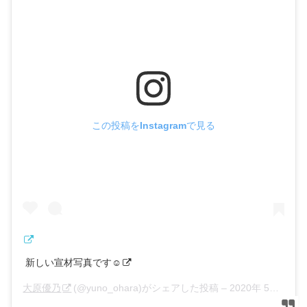
この投稿をInstagramで見る
新しい宣材写真です☺︎
大原優乃
(@yuno_ohara)がシェアした投稿 –
2020年 5月月13日午前2時54分PDT