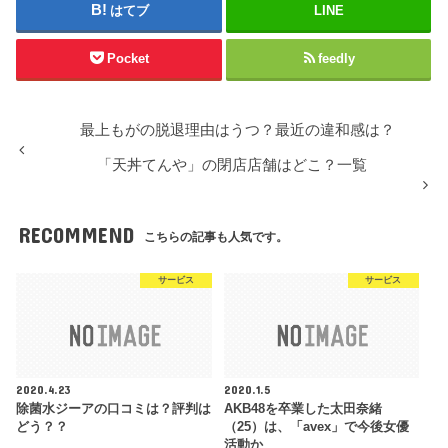
はてブ
LINE
Pocket
feedly
最上もがの脱退理由はうつ？最近の違和感は？
「天丼てんや」の閉店店舗はどこ？一覧
RECOMMEND
こちらの記事も人気です。
サービス
サービス
2020.4.23
2020.1.5
除菌水ジーアの口コミは？評判は
AKB48を卒業した太田奈緒
どう？？
（25）は、「avex」で今後女優
活動か