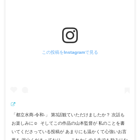
この投稿をInstagramで見る
「都立水商-令和-」 第3話観ていただけましたか？ 次話も
お楽しみに☺︎ ㅤㅤㅤㅤㅤㅤㅤㅤㅤㅤㅤㅤㅤ そしてこの作品の山本監督が 私のことを書
いてくださっている投稿が あまりにも温かくて心強いお言