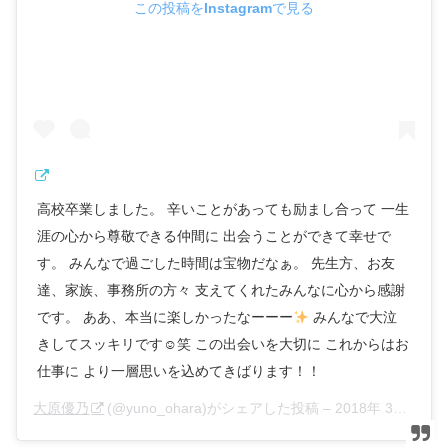
この投稿をInstagramで見る
高校卒業しました。 辛いことがあっても励まし合って 一生
涯の心から尊敬できる仲間に 出会うことができて幸せで
す。 みんなで過ごした時間は宝物だなぁ。 先生方、お友
達、家族、事務所の方々 支えてくれたみんなに心から感謝
です。 ああ、本当に楽しかったなーーー
みんなで大泣
きしてスッキリです☺︎笑 この出会いを大切に これからはお
仕事に より一層思いを込めてきばります！！
大原優乃
(@yuno_ohara)がシェアした投稿 –
2018年 3月月3日午前5時10分PST