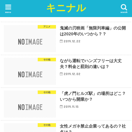
キニナル
menu
search
アニメ
鬼滅の刃映画「無限列車編」の公開
は2020年のいつから？？
2019.12.22
その他
ながら運転でハンズフリーは大丈
夫？料金と罰則の違いは？
2019.12.02
その他
「虎ノ門ヒルズ駅」の場所はどこ？
いつから開業か？
2019.11.15
その他
女性メガネ禁止企業ってあるの？社