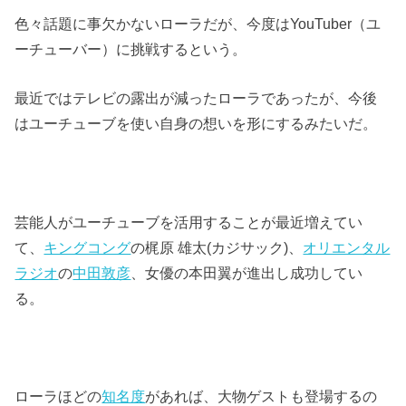
色々話題に事欠かないローラだが、今度はYouTuber（ユ
ーチューバー）に挑戦するという。
最近ではテレビの露出が減ったローラであったが、今後
はユーチューブを使い自身の想いを形にするみたいだ。
芸能人がユーチューブを活用することが最近増えてい
て、
キングコング
の梶原 雄太(カジサック)、
オリエンタル
ラジオ
の
中田敦彦
、女優の本田翼が進出し成功してい
る。
ローラほどの
知名度
があれば、大物ゲストも登場するの