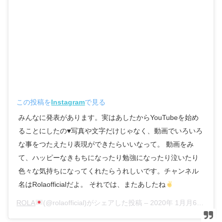
この投稿を
Instagram
で見る
みんなに発表があります。実はあしたからYouTubeを始め
ることにしたの
♥️
写真や文字だけじゃなく、動画でいろいろ
な事をつたえたり表現ができたらいいなって。 動画をみ
て、ハッピーなきもちになったり勉強になったり泣いたり
色々な気持ちになってくれたらうれしいです。チャンネル
名はRolaofficialだよ。 それでは、またあしたね
ROLA
(@rolaofficial)がシェアした投稿 –
2020年 1月月6日午後11時02分PST