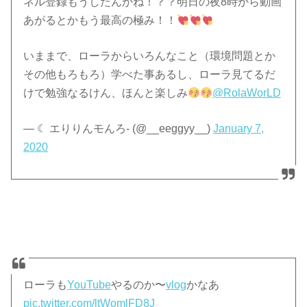
ネル登録もうしたんかね！？？明日の夜8時から動画
あがるとかもう最高の極み！！
いままで、ローラからいろんなこと（環境問題とか
その他もろもろ）学べた事あるし、ローラ見てるだ
けで勉強なるけん、ほんと楽しみ
@RolaWorLD
— ☾ エりりんモんろ- (@__eeggyy__)
January 7,
2020
ローラも
YouTube
やるのか〜
vlog
かなあ
pic.twitter.com/ltWomlFD8J