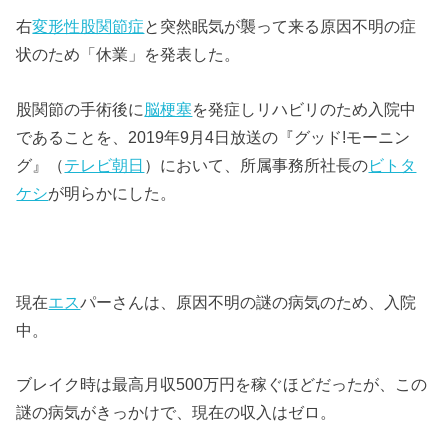
右
変形性股関節症
と突然眠気が襲って来る原因不明の症
状のため「休業」を発表した。
股関節の手術後に
脳梗塞
を発症しリハビリのため入院中
であることを、2019年9月4日放送の『グッド!モーニン
グ』（
テレビ朝日
）において、所属事務所社長の
ビトタ
ケシ
が明らかにした。
現在
エス
パーさんは、原因不明の謎の病気のため、入院
中。
ブレイク時は最高月収500万円を稼ぐほどだったが、この
謎の病気がきっかけで、現在の収入はゼロ。