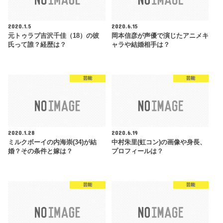
2020.1.5
2020.6.15
元トゥラブ吉沢千佳（18）の彼
岡本信彦が声優で演じたアニメキ
氏って誰？経歴は？
ャラや結婚相手は？
芸能
芸能
2020.1.28
2020.6.19
ミルクボーイの内海崇(34)が結
中村朱里(虹コン)の画像や身長、
婚？その条件と嫁は？
プロフィールは？
芸能
芸能