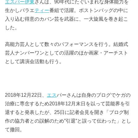
エスパー伊東
さんは、90年代にたぐいまれな身体能力を
生かしバラエ
ティー
番組で活躍。ボストンバッグの中に
入り込む得意のカバン芸を武器に、一大旋風を巻き起こ
した。
高能力芸人として数々のパフォーマンスを行う。結婚式
芸人ナンバーワンとしての活躍のほか画家・アーチスト
として講演会活動も行う。
2018年12月22日、
エス
パーさんは自身のブログでケガの
治療に専念するため2018年12月末日を以って芸能界を引
退すると発表したが、25日に記者会見を開き「ブログ制
作の協力者との誤解のため”引退”と誤って伝わった」とし
て撤回。