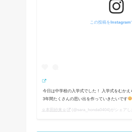
この投稿をInstagra
今日は中学校の入学式でした！ 入学式をむかえ
3年間たくさんの思い出を作っていきたいです
☺︎本田紗来☺︎
(@sara_honda0404)がシェア