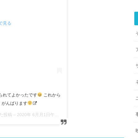
mで見る
られてよかったです
これから
がんばります
した投稿 –
2020年 6月月1日午前1時28分PDT