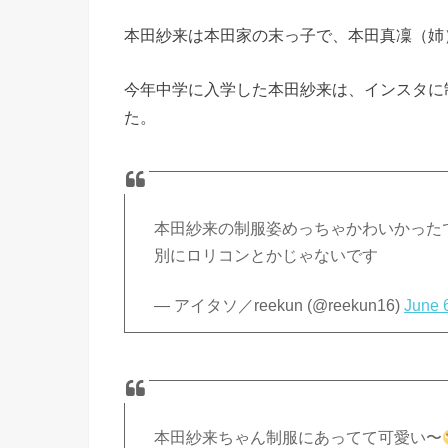
本田紗来は本田家の末っ子で、本田真凜（姉
今年中学に入学した本田紗来は、インスタに
た。
本田紗来の制服姿めっちゃかわいかった
別にロリコンとかじゃないです
— アイタソ／reekun (@reekun16)
June 
本田紗来ちゃん制服にあってて可愛い〜