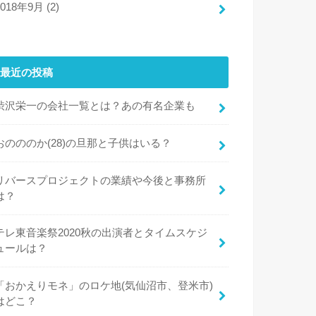
2018年9月 (2)
最近の投稿
渋沢栄一の会社一覧とは？あの有名企業も
おのののか(28)の旦那と子供はいる？
リバースプロジェクトの業績や今後と事務所
は？
テレ東音楽祭2020秋の出演者とタイムスケジ
ュールは？
「おかえりモネ」のロケ地(気仙沼市、登米市)
はどこ？