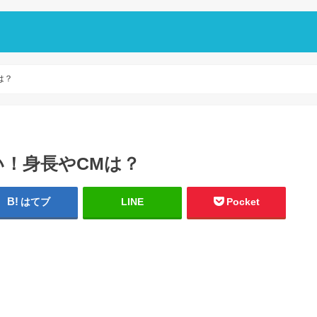
は？
！身長やCMは？
はてブ
LINE
Pocket