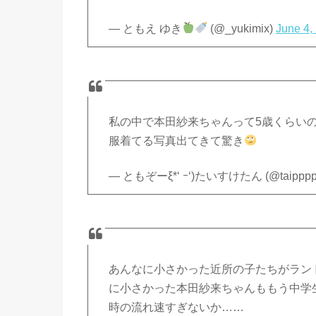
— ともえ ゆき
(@_yukimix)
June 4,
私の中で本田紗来ちゃんって5歳くらいの
服着てる写真出てきて驚き
— ともぞーξ*‘ ｰ‘)たいすけたん (@taipppp
あんなに小さかった近所の子たちがラン
に小さかった本田紗来ちゃんももう中学
時の流れ速すぎないか……