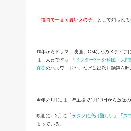
「福岡で一番可愛い女の子」
として知られる
昨年からドラマ、映画、CMなどのメディアに
は、人質です-』『
ドクターX〜外科医・大門
直樹
のパスワード〜』などに出演し話題を呼
今年の1月には、準主役で1月16日から放送
映画にも2月に『
ヲタクに恋は難しい
』『
ス
まっている。