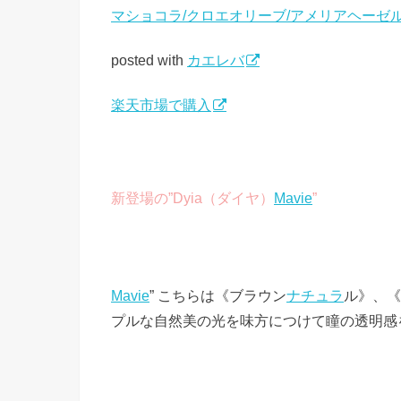
マショコラ/クロエオリーブ/アメリアヘーゼ
posted with
カエレバ
楽天市場で購入
新登場の”Dyia（ダイヤ）
Mavie
”
Mavie
” こちらは《ブラウン
ナチュラ
ル》、《
プルな自然美の光を味方につけて瞳の透明感