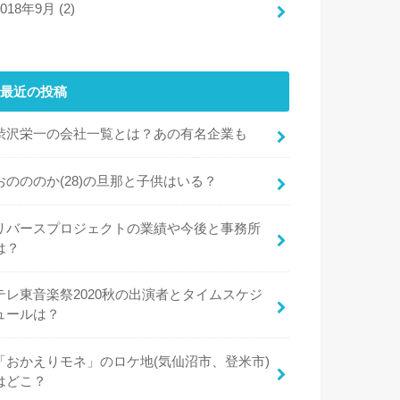
2018年9月 (2)
最近の投稿
渋沢栄一の会社一覧とは？あの有名企業も
おのののか(28)の旦那と子供はいる？
リバースプロジェクトの業績や今後と事務所
は？
テレ東音楽祭2020秋の出演者とタイムスケジ
ュールは？
「おかえりモネ」のロケ地(気仙沼市、登米市)
はどこ？