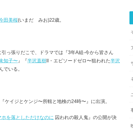
今田美桜
(いまだ みお)22歳。
引っ張りだこで、ドラマでは『3年A組-今から皆さん
未知子〜
』『
半沢直樹
II・エピソードゼロ〜狙われた
半沢
んでいる。
の『ケイジとケンジ〜所轄と地検の24時〜』に出演。
マホを落としただけなのに
囚われの殺人鬼』の公開が決