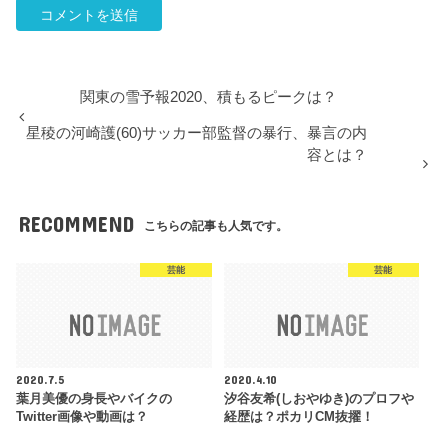
関東の雪予報2020、積もるピークは？
星稜の河崎護(60)サッカー部監督の暴行、暴言の内
容とは？
RECOMMEND
こちらの記事も人気です。
芸能
芸能
2020.7.5
2020.4.10
葉月美優の身長やバイクの
汐谷友希(しおやゆき)のプロフや
Twitter画像や動画は？
経歴は？ポカリCM抜擢！