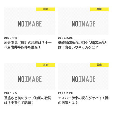
芸能
芸能
2020.1.15
2020.2.25
岩井友見（68）の現在は？十一
楢崎誠(30)が山本紗也加(32)が結
代目岩井半四郎を襲名！
婚！出会いやキッカケは？
芸能
芸能
2020.6.5
2020.2.28
重盛さと美のラップ動画の歌詞
エスパー伊東の現在がヤバイ！謎
は？中毒性で話題！
の病気とは？