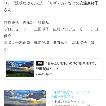
り』『透明なゆりかご』『サギデカ』などの
安達奈緒子
さ
ん。
制作統括：吉永証 須崎岳
プロデューサー：上田明子 広報プロデューサー：川口
俊介
演出：一木正恵 梶原登城 桑野智宏 津田温子 ほ
か
「おかえりモネ」のロケ地(気仙沼市、
登米市)はどこ？
2020年9月8日
「不滅のあなたへ」アニメ
声優と放送日は？
「不滅のあなたへ」は、