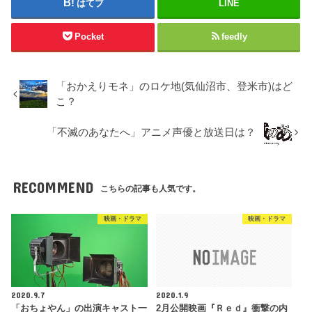
はてブ
LINE
Pocket
feedly
「おかえりモネ」のロケ地(気仙沼市、登米市)はど
こ？
「不滅のあなたへ」アニメ声優と放送日は？
RECOMMEND
こちらの記事も人気です。
映画・ドラマ
映画・ドラマ
2020.9.7
2020.1.9
「おちょやん」の出演キャスト一
2月公開映画『Ｒｅｄ』衝撃の内