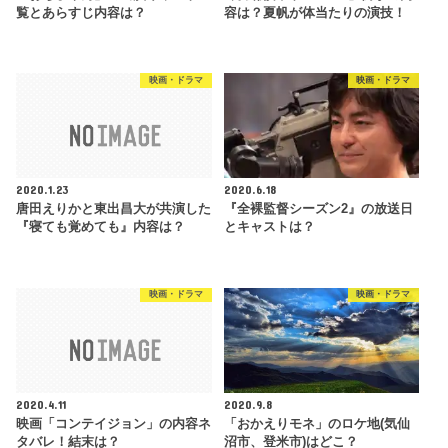
覧とあらすじ内容は？
容は？夏帆が体当たりの演技！
映画・ドラマ
映画・ドラマ
2020.1.23
2020.6.18
唐田えりかと東出昌大が共演した
『全裸監督シーズン2』の放送日
『寝ても覚めても』内容は？
とキャストは？
映画・ドラマ
映画・ドラマ
2020.4.11
2020.9.8
映画「コンテイジョン」の内容ネ
「おかえりモネ」のロケ地(気仙
タバレ！結末は？
沼市、登米市)はどこ？