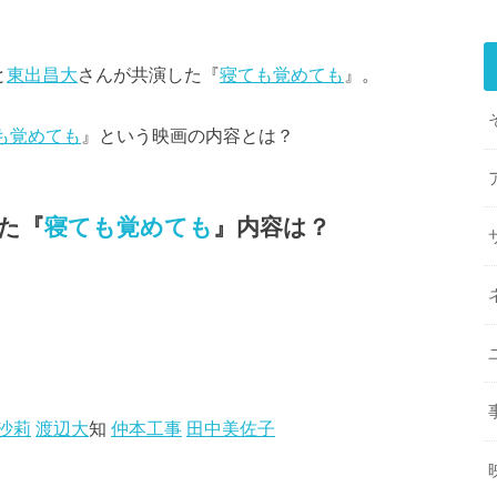
と
東出昌大
さんが共演した『
寝ても覚めても
』。
も覚めても
』という映画の内容とは？
た『
寝ても覚めても
』内容は？
沙莉
渡辺大
知
仲本工事
田中美佐子