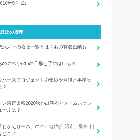
2018年9月 (2)
最近の投稿
渋沢栄一の会社一覧とは？あの有名企業も
おのののか(28)の旦那と子供はいる？
リバースプロジェクトの業績や今後と事務所
は？
テレ東音楽祭2020秋の出演者とタイムスケジ
ュールは？
「おかえりモネ」のロケ地(気仙沼市、登米市)
はどこ？