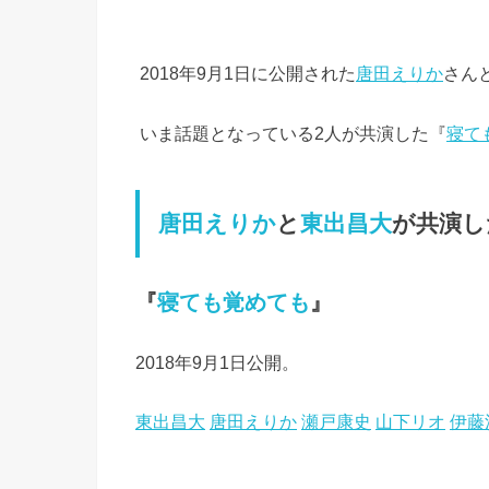
2018年9月1日に公開された
唐田えりか
さん
いま話題となっている2人が共演した『
寝て
唐田えりか
と
東出昌大
が共演し
『
寝ても覚めても
』
2018年9月1日公開。
東出昌大
唐田えりか
瀬戸康史
山下リオ
伊藤