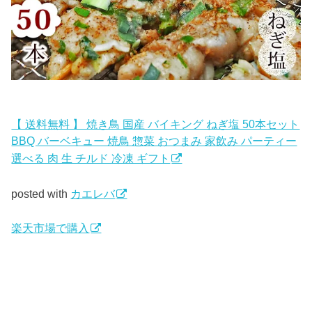
【 送料無料 】 焼き鳥 国産 バイキング ねぎ塩 50本セット
BBQ バーベキュー 焼鳥 惣菜 おつまみ 家飲み パーティー
選べる 肉 生 チルド 冷凍 ギフト
posted with
カエレバ
楽天市場で購入