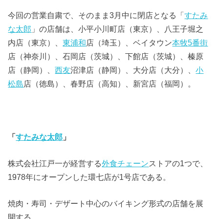
今回の営業自粛で、そのまま3月中に閉店となる「
すたみ
な太郎
」の店舗は、小平小川町店（東京）、八王子堀之
内店（東京）、
東浦和
店（埼玉）、ベイタウン
本牧
5番街
店（神奈川）、石岡店（茨城）、下館店（茨城）、榛原
店（静岡）、
西友
沼津店（静岡）、大分店（大分）、
小
松島
店（徳島）、春野店（高知）、新宮店（福岡）。
「
すたみな太郎
」
株式会社江戸一が経営する
外食チェーン
ストアの1つで、
1978年にオープンした環七店が1号店である。
焼肉・寿司・デザート中心のバイキング形式の店舗を展
開する。