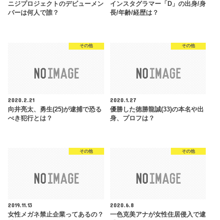
ニジプロジェクトのデビューメン
インスタグラマー「D」の出身/身
バーは何人で誰？
長/年齢/経歴は？
その他
その他
2020.2.21
2020.1.27
向井亮太、勇生(25)が逮捕で恐る
優勝した徳勝龍誠(33)の本名や出
べき犯行とは？
身、プロフは？
その他
その他
2019.11.13
2020.6.8
女性メガネ禁止企業ってあるの？
一色克美アナが女性住居侵入で逮